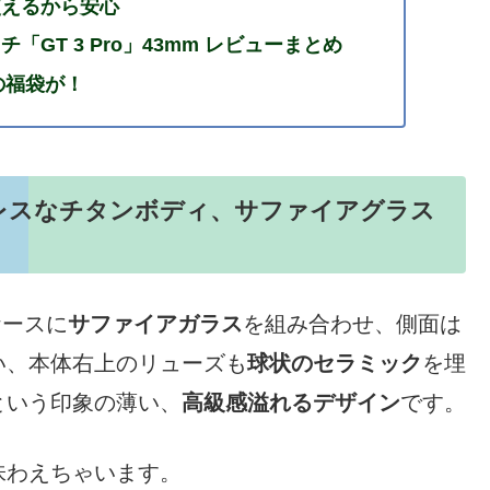
使えるから安心
GT 3 Pro」43mm レビューまとめ
年の福袋が！
レスなチタンボディ、サファイアグラス
ケースに
サファイアガラス
を組み合わせ、側面は
い、本体右上のリューズも
球状のセラミック
を埋
という印象の薄い、
高級感溢れるデザイン
です。
味わえちゃいます。