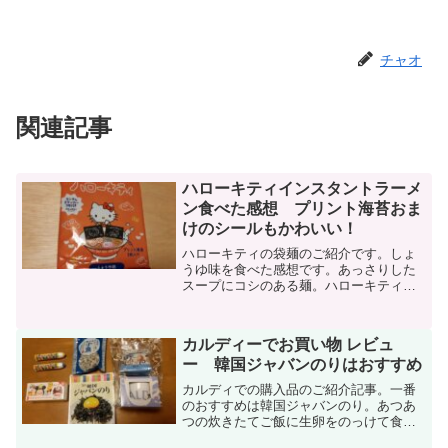
チャオ
関連記事
ハローキティインスタントラーメ
ン食べた感想 プリント海苔おま
けのシールもかわいい！
ハローキティの袋麺のご紹介です。しょ
うゆ味を食べた感想です。あっさりした
スープにコシのある麺。ハローキティを
プリントした海苔のトッピングがかわい
い。ハローキティファンの方には特にお
すすめします。付録のシールも嬉しい。
カルディーでお買い物 レビュ
ー 韓国ジャバンのりはおすすめ
カルディでの購入品のご紹介記事。一番
のおすすめは韓国ジャバンのり。あつあ
つの炊きたてご飯に生卵をのっけて食べ
るととってもおいしい。飽きのこないお