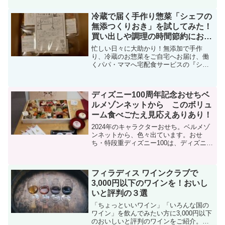
いしさが魅力。カルディで購入できる商
品のラインナップ。ラカシトスカラーチ
冷蔵で届く手作り惣菜「シェフの
ョコクレヨンやツムツムチョコ。ピーカ
無添つくりおき」を試してみた！
ンナッツブロンドチョコレートなど。期
間限定のエコバックの情報も。
買い出しや調理の時間節約におす
すめ
忙しい日々に大助かり！無添加で手作
り、冷蔵のお惣菜をご自宅へお届け、働
くパパ・ママへ宅配食サービスの『シェ
フの無添つくりおき』。初回33%OFFで
お試し可能。健康的な食事を手軽に楽し
めます。
ディズニー100周年記念おせちベ
ルメゾンネットから このボリュ
ーム食べごたえ見応えありあり！
2024年のキャラクターおせち。ベルメゾ
ンネットから、色々出ています。おせ
ち・特段重ディズニー100は、ディズニー
100周年にちなんで誕生した記念デザイ
ン。100周年ならではの年だけの特別なお
せちになりそう。
フィラディス ワインクラブで
3,000円以下のワインを！おいし
いと評判の３選
「ちょっといいワイン」「いろんな国の
ワイン」を飲んでみたい方に3,000円以下
のおいしいと評判のワインをご紹介。フ